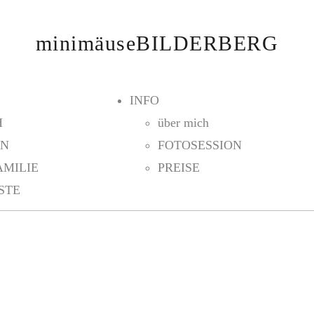
minimäuseBILDERBERG
INFO
H
über mich
EN
FOTOSESSION
AMILIE
PREISE
STE