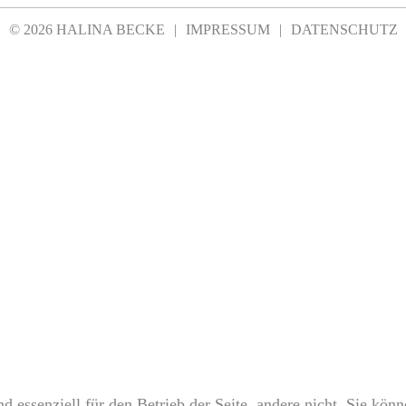
©
2026 HALINA BECKE
|
IMPRESSUM
DATENSCHUTZ
d essenziell für den Betrieb der Seite, andere nicht. Sie kön